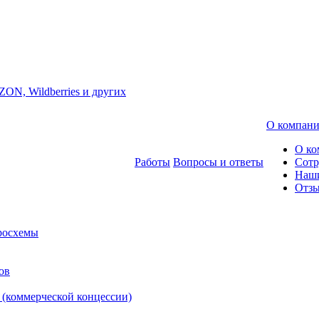
ZON, Wildberries и других
О компан
О ко
Работы
Вопросы и ответы
Сотр
Наш
Отз
росхемы
ов
 (коммерческой концессии)