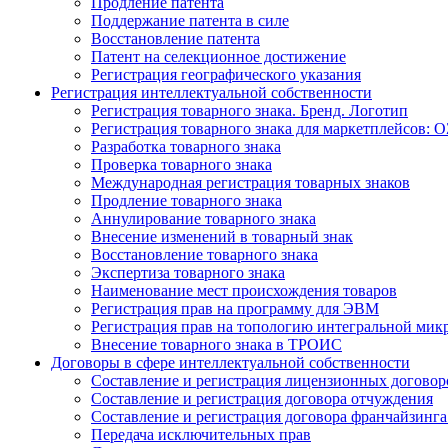
Продление патента
Поддержание патента в силе
Восстановление патента
Патент на селекционное достижение
Регистрация географического указания
Регистрация интеллектуальной собственности
Регистрация товарного знака. Бренд. Логотип
Регистрация товарного знака для маркетплейсов: O
Разработка товарного знака
Проверка товарного знака
Международная регистрация товарных знаков
Продление товарного знака
Аннулирование товарного знака
Внесение изменений в товарный знак
Восстановление товарного знака
Экспертиза товарного знака
Наименование мест происхождения товаров
Регистрация прав на программу для ЭВМ
Регистрация прав на топологию интегральной мик
Внесение товарного знака в ТРОИС
Договоры в сфере интеллектуальной собственности
Составление и регистрация лицензионных договор
Составление и регистрация договора отчуждения
Составление и регистрация договора франчайзинга
Передача исключительных прав