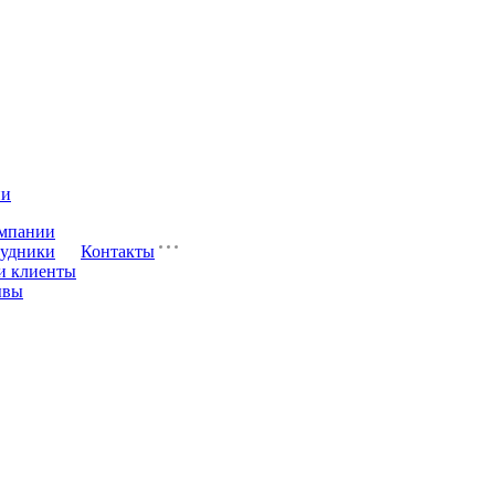
ии
мпании
удники
Контакты
и клиенты
ывы