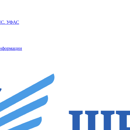
ППС. УФАС
информации