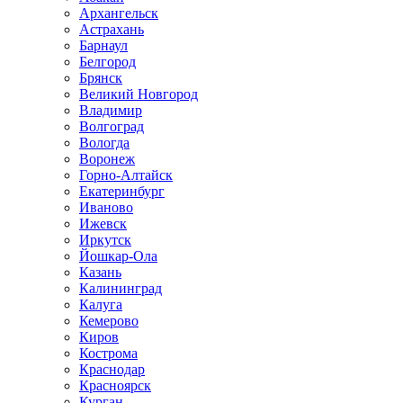
Архангельск
Астрахань
Барнаул
Белгород
Брянск
Великий Новгород
Владимир
Волгоград
Вологда
Воронеж
Горно-Алтайск
Екатеринбург
Иваново
Ижевск
Иркутск
Йошкар-Ола
Казань
Калининград
Калуга
Кемерово
Киров
Кострома
Краснодар
Красноярск
Курган