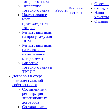
товарного знака
О компа
Экспертиза
Вопросы
Сотрудн
товарного знака
Работы
и ответы
Наши
Наименование
клиенты
мест
Отзывы
происхождения
товаров
Регистрация прав
на программу для
ЭВМ
Регистрация прав
на топологию
интегральной
микросхемы
Внесение
товарного знака в
ТРОИС
Договоры в сфере
интеллектуальной
собственности
Составление и
регистрация
лицензионных
договоров
Составление и